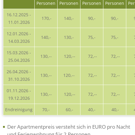
Personen
Personen
Personen
Personen
Pe
16.12.2025 -
170,-
140,-
90,-
90,-
11.01.2026
12.01.2026 -
140,-
130,-
75,-
75,-
14.03.2026
15.03.2026 -
130,--
120,--
72,--
72,--
7
25.04.2026
26.04.2026 -
130,--
120,--
72,--
72,--
7
31.10.2026
01.11.2026 -
130,--
120,--
72,--
72,--
7
19.12.2026
Endreinigung
70,-
60,-
40,-
40,-
Der Apartmentpreis versteht sich in EURO pro Nacht
und Ferienwohnung für 2 Personen