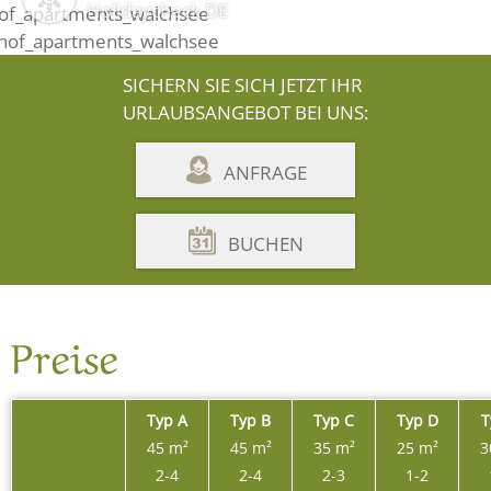
Holidaycheck DE
SICHERN SIE SICH JETZT IHR
URLAUBSANGEBOT BEI UNS:
ANFRAGE
BUCHEN
Preise
Typ A
Typ B
Typ C
Typ D
T
45 m²
45 m²
35 m²
25 m²
3
2-4
2-4
2-3
1-2