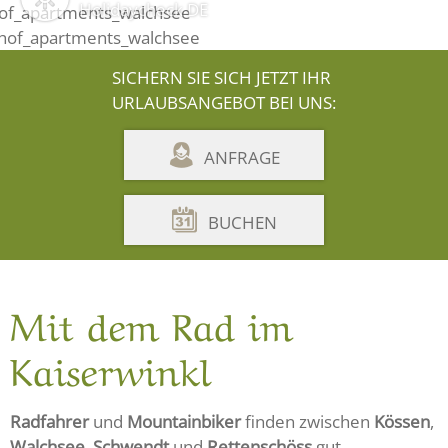
Holidaycheck DE
SICHERN SIE SICH JETZT IHR
URLAUBSANGEBOT BEI UNS:
ANFRAGE
BUCHEN
Mit dem Rad im
Kaiserwinkl
Radfahrer
und
Mountainbiker
finden zwischen
Kössen
,
Walchsee
,
Schwendt
und
Rettenschöss
gut